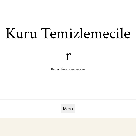
Skip
to
content
Kuru Temizlemecile
r
Kuru Temizlemeciler
Menu