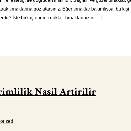
ı, el estetiği ile doğrudan ilişkilidir. Sağlıklı ve güzel tırnakla
larak tırnaklarına göz atarsınız. Eğer tırnaklar bakımlıysa, bu kiş
lerdir? İşte birkaç önemli nokta: Tırnaklarınızın […]
mlilik Nasil Artirilir
orized