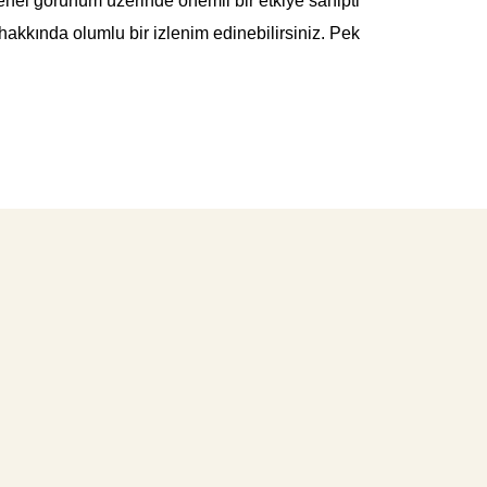
r, genel görünüm üzerinde önemli bir etkiye sahipti
i hakkında olumlu bir izlenim edinebilirsiniz. Pek