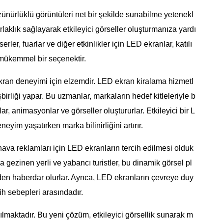
ünürlüklü görüntüleri net bir şekilde sunabilme yetenekl
arlaklık sağlayarak etkileyici görseller oluşturmanıza yardı
rler, fuarlar ve diğer etkinlikler için LED ekranlar, katılı
n mükemmel bir seçenektir.
D ekran deneyimi için elzemdir. LED ekran kiralama hizmetl
işbirliği yapar. Bu uzmanlar, markaların hedef kitleleriyle b
r, animasyonlar ve görseller oluştururlar. Etkileyici bir L
yim yaşatırken marka bilinirliğini artırır.
 hava reklamları için LED ekranların tercih edilmesi olduk
a gezinen yerli ve yabancı turistler, bu dinamik görsel pl
den haberdar olurlar. Ayrıca, LED ekranların çevreye duy
rcih sebepleri arasındadır.
lmaktadır. Bu yeni çözüm, etkileyici görsellik sunarak m