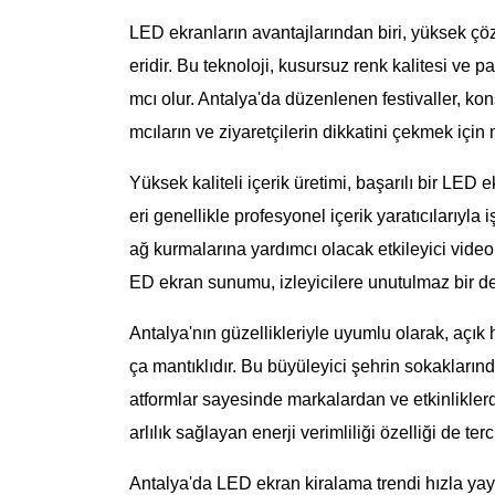
LED ekranların avantajlarından biri, yüksek çöz
eridir. Bu teknoloji, kusursuz renk kalitesi ve p
mcı olur. Antalya'da düzenlenen festivaller, konse
mcıların ve ziyaretçilerin dikkatini çekmek içi
Yüksek kaliteli içerik üretimi, başarılı bir LE
eri genellikle profesyonel içerik yaratıcılarıyla 
ağ kurmalarına yardımcı olacak etkileyici videola
ED ekran sunumu, izleyicilere unutulmaz bir dene
Antalya'nın güzellikleriyle uyumlu olarak, açık
ça mantıklıdır. Bu büyüleyici şehrin sokaklarınd
atformlar sayesinde markalardan ve etkinlikler
arlılık sağlayan enerji verimliliği özelliği de te
Antalya'da LED ekran kiralama trendi hızla yayı