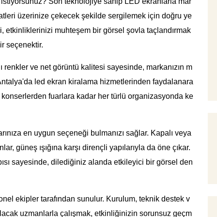
mi istiyorsunuz? Son teknolojiye sahip LED ekranlarla mar
katleri üzerinize çekecek şekilde sergilemek için doğru ye
, etkinliklerinizi muhteşem bir görsel şovla taçlandırmak
ir seçenektir.
ı renkler ve net görüntü kalitesi sayesinde, markanızın m
r. Antalya'da led ekran kiralama hizmetlerinden faydalanara
a, konserlerden fuarlara kadar her türlü organizasyonda ke
larınıza en uygun seçeneği bulmanızı sağlar. Kapalı veya
r, güneş ışığına karşı dirençli yapılarıyla da öne çıkar.
ı sayesinde, dilediğiniz alanda etkileyici bir görsel den
nel ekipler tarafından sunulur. Kurulum, teknik destek v
 olacak uzmanlarla çalışmak, etkinliğinizin sorunsuz geçm