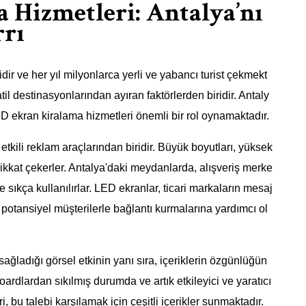
 Hizmetleri: Antalya’nı
rrı
idir ve her yıl milyonlarca yerli ve yabancı turist çekmekt
atil destinasyonlarından ayıran faktörlerden biridir. Antaly
LED ekran kiralama hizmetleri önemli bir rol oynamaktadır.
kili reklam araçlarından biridir. Büyük boyutları, yüksek
dikkat çekerler. Antalya'daki meydanlarda, alışveriş merke
sıkça kullanılırlar. LED ekranlar, ticari markaların mesaj
 ve potansiyel müşterilerle bağlantı kurmalarına yardımcı ol
sağladığı görsel etkinin yanı sıra, içeriklerin özgünlüğün
ardlardan sıkılmış durumda ve artık etkileyici ve yaratıcı
i, bu talebi karşılamak için çeşitli içerikler sunmaktadır.