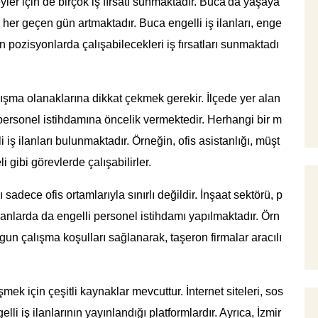
reyler için de birçok iş fırsatı sunmaktadır. Buca'da yaşaya
ı her geçen gün artmaktadır. Buca engelli iş ilanları, enge
un pozisyonlarda çalışabilecekleri iş fırsatları sunmaktadı
lışma olanaklarına dikkat çekmek gerekir. İlçede yer alan
 personel istihdamına öncelik vermektedir. Herhangi bir m
 iş ilanları bulunmaktadır. Örneğin, ofis asistanlığı, müşt
i gibi görevlerde çalışabilirler.
ı sadece ofis ortamlarıyla sınırlı değildir. İnşaat sektörü, p
alanlarda da engelli personel istihdamı yapılmaktadır. Örn
ygun çalışma koşulları sağlanarak, taşeron firmalar aracılı
şmek için çeşitli kaynaklar mevcuttur. İnternet siteleri, sos
li iş ilanlarının yayınlandığı platformlardır. Ayrıca, İzmir