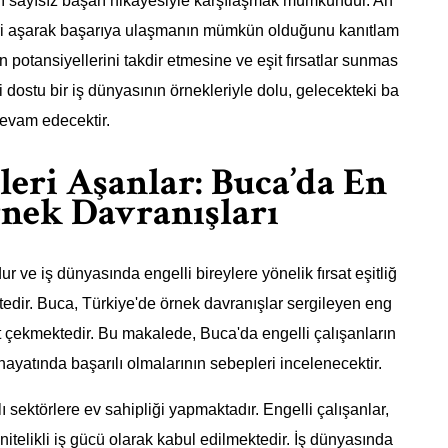
ığı sayısız başarı hikayesiyle karşılaşmak mümkündür. Ah
eri aşarak başarıya ulaşmanın mümkün olduğunu kanıtlam
in potansiyellerini takdir etmesine ve eşit fırsatlar sunmas
li dostu bir iş dünyasının örnekleriyle dolu, gelecekteki ba
devam edecektir.
leri Aşanlar: Buca’da En
rnek Davranışları
ur ve iş dünyasında engelli bireylere yönelik fırsat eşitliğ
edir. Buca, Türkiye'de örnek davranışlar sergileyen eng
kat çekmektedir. Bu makalede, Buca'da engelli çalışanların
 hayatında başarılı olmalarının sebepleri incelenecektir.
lı sektörlere ev sahipliği yapmaktadır. Engelli çalışanlar,
 nitelikli iş gücü olarak kabul edilmektedir. İş dünyasında