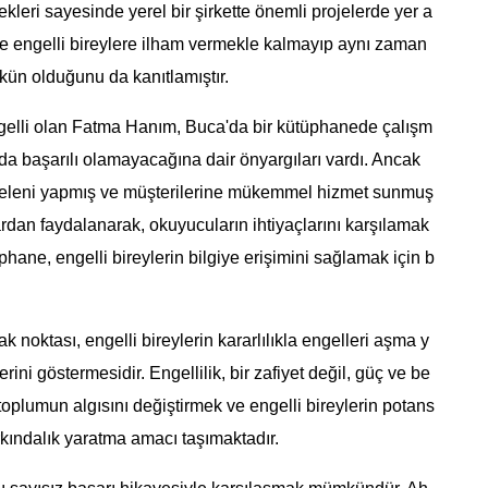
leri sayesinde yerel bir şirkette önemli projelerde yer a
ece engelli bireylere ilham vermekle kalmayıp aynı zaman
kün olduğunu da kanıtlamıştır.
gelli olan Fatma Hanım, Buca'da bir kütüphanede çalışm
nda başarılı olamayacağına dair önyargıları vardı. Ancak
geleni yapmış ve müşterilerine mükemmel hizmet sunmuş
klardan faydalanarak, okuyucuların ihtiyaçlarını karşılamak
üphane, engelli bireylerin bilgiye erişimini sağlamak için b
k noktası, engelli bireylerin kararlılıkla engelleri aşma y
rini göstermesidir. Engellilik, bir zafiyet değil, güç ve be
 toplumun algısını değiştirmek ve engelli bireylerin potans
arkındalık yaratma amacı taşımaktadır.