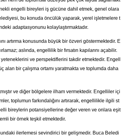
enekli engelli bireyleri iş gücüne dahil etmek, genel olara
elediyesi, bu konuda öncülük yaparak, yerel işletmelere t
rindeki adaptasyonunu kolaylaştırmaktadır.
amını artırma konusunda büyük bir özveri göstermektedir. E
rlamaz; aslında, engellilik bir fırsatın kapılarını açabilir.
yeteneklerini ve perspektiflerini takdir etmektedir. Engell
en güç alan bir çalışma ortamı yaratmakta ve toplumda daha
mıştır ve diğer bölgelere ilham vermektedir. Engelliler içi
er, toplumun farkındalığını artırarak, engellilikle ilgili st
elli bireylerin potansiyellerine değer veren ve onlara eşit
li bir örnek teşkil etmektedir.
usundaki ilerlemesi sevindirici bir gelişmedir. Buca Beledi