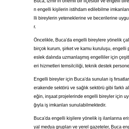
Buca, İzmir'in önemli bir ilçesidir ve engelli bi
n engelli kişilerin istihdam edilebilme imkanlar
lli bireylerin yeteneklerine ve becerilerine uyg
r.
Öncelikle, Buca'da engelli bireylere yönelik ça
birçok kurum, şirket ve kamu kuruluşu, engelli
eslek dalında uzmanlaşmış engelliler için çeşitli
eri hizmetleri temsilciliği, teknik destek personel
Engelli bireyler için Buca'da sunulan iş fırsatlar
erakende sektörü ve sağlık sektörü gibi farklı 
eğin, inşaat projelerinde engelli bireyler için u
ğıyla iş imkanları sunulabilmektedir.
Buca'da engelli kişilere yönelik iş ilanlarına eri
yal medya grupları ve yerel gazeteler, Buca engel