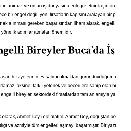
erini tanımak ve onları iş dünyasına entegre etmek için ön
e bir engel değil, yeni fırsatların kapısını aralayan bir p
rnek alınması gereken başarısından ilham alarak, engellil
 yönelik adımlar atmaları önemlidir.
gelli Bireyler Buca’da İş
ı başarı hikayelerinin ev sahibi olmaktan gurur duyduğumu
sınırlamaz; aksine, farklı yetenek ve becerilere sahip olan bi
ngelli bireyler, sektördeki fırsatlardan tam anlamıyla ya
İlk olarak, Ahmet Bey'i ele alalım. Ahmet Bey, doğuştan be
lığı ve azmiyle tüm engelleri aşmayı başarmıştır. Bir yazı