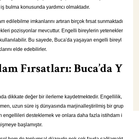
re iş bulma konusunda yardımcı olmaktadır.
hdam edilebilme imkanlarını artıran birçok fırsat sunmaktadı
cekleri pozisyonlar mevcuttur. Engelli bireylerin yetenekler
r kullanılabilir. Bu sayede, Buca'da yaşayan engelli bireyl
arını elde edebilirler.
hdam Fırsatları: Buca’da Y
ında dikkate değer bir ilerleme kaydetmektedir. Engellilik,
en, uzun süre iş dünyasında marjinalleştirilmiş bir grup
ın engellileri desteklemek ve onlara daha fazla istihdam i
ğişmeye başlamıştır.
reysel hem de toplumsal düzeyde pek çok fayda sağlamakt