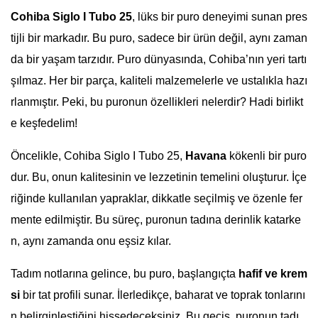
Cohiba Siglo I Tubo 25
, lüks bir puro deneyimi sunan pres
tijli bir markadır. Bu puro, sadece bir ürün değil, aynı zaman
da bir yaşam tarzıdır. Puro dünyasında, Cohiba’nın yeri tartı
şılmaz. Her bir parça, kaliteli malzemelerle ve ustalıkla hazı
rlanmıştır. Peki, bu puronun özellikleri nelerdir? Hadi birlikt
e keşfedelim!
Öncelikle, Cohiba Siglo I Tubo 25,
Havana
kökenli bir puro
dur. Bu, onun kalitesinin ve lezzetinin temelini oluşturur. İçe
riğinde kullanılan yapraklar, dikkatle seçilmiş ve özenle fer
mente edilmiştir. Bu süreç, puronun tadına derinlik katarke
n, aynı zamanda onu eşsiz kılar.
Tadım notlarına gelince, bu puro, başlangıçta
hafif ve krem
si
bir tat profili sunar. İlerledikçe, baharat ve toprak tonlarını
n belirginleştiğini hissedeceksiniz. Bu geçiş, puronun tadı