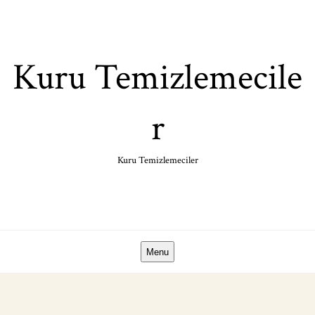
Skip
to
content
Kuru Temizlemecile
r
Kuru Temizlemeciler
Menu