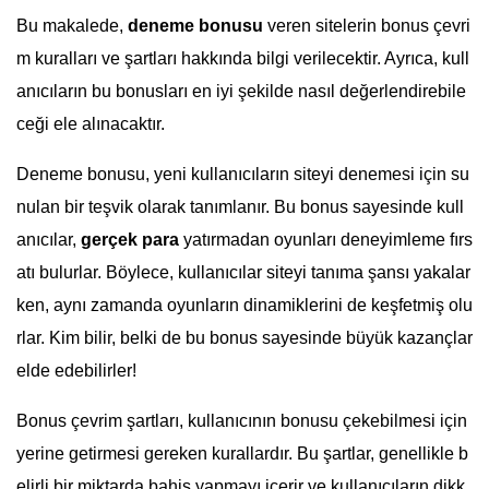
Bu makalede,
deneme bonusu
veren sitelerin bonus çevri
m kuralları ve şartları hakkında bilgi verilecektir. Ayrıca, kull
anıcıların bu bonusları en iyi şekilde nasıl değerlendirebile
ceği ele alınacaktır.
Deneme bonusu, yeni kullanıcıların siteyi denemesi için su
nulan bir teşvik olarak tanımlanır. Bu bonus sayesinde kull
anıcılar,
gerçek para
yatırmadan oyunları deneyimleme fırs
atı bulurlar. Böylece, kullanıcılar siteyi tanıma şansı yakalar
ken, aynı zamanda oyunların dinamiklerini de keşfetmiş olu
rlar. Kim bilir, belki de bu bonus sayesinde büyük kazançlar
elde edebilirler!
Bonus çevrim şartları, kullanıcının bonusu çekebilmesi için
yerine getirmesi gereken kurallardır. Bu şartlar, genellikle b
elirli bir miktarda bahis yapmayı içerir ve kullanıcıların dikk