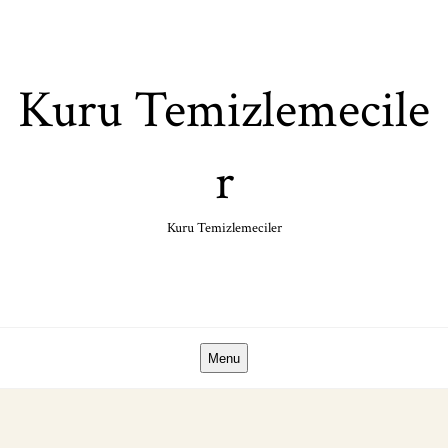
Skip
to
content
Kuru Temizlemecile
r
Kuru Temizlemeciler
Menu