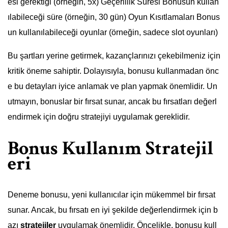
esi gerektiği (örneğin, 5x) Geçerlilik Süresi Bonusun kullan
ılabileceği süre (örneğin, 30 gün) Oyun Kısıtlamaları Bonus
un kullanılabileceği oyunlar (örneğin, sadece slot oyunları)
Bu şartları yerine getirmek, kazançlarınızı çekebilmeniz için
kritik öneme sahiptir. Dolayısıyla, bonusu kullanmadan önc
e bu detayları iyice anlamak ve plan yapmak önemlidir. Un
utmayın, bonuslar bir fırsat sunar, ancak bu fırsatları değerl
endirmek için doğru stratejiyi uygulamak gereklidir.
Bonus Kullanım Stratejil
eri
Deneme bonusu, yeni kullanıcılar için mükemmel bir fırsat
sunar. Ancak, bu fırsatı en iyi şekilde değerlendirmek için b
azı
stratejiler
uygulamak önemlidir. Öncelikle, bonusu kull