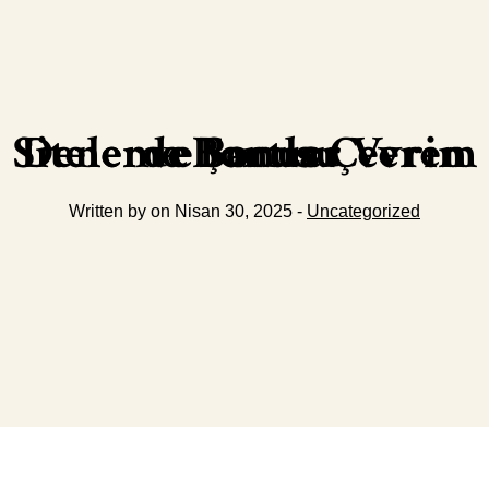
Deneme Bonusu Veren Sitelerde Bonus Çevrim ve Şartlar
Written by on Nisan 30, 2025 -
Uncategorized