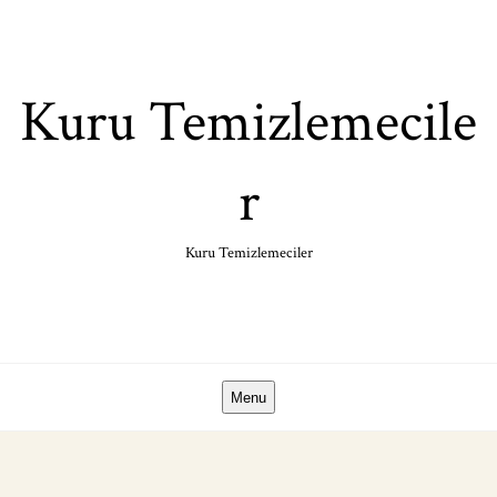
Skip
to
content
Kuru Temizlemecile
r
Kuru Temizlemeciler
Menu