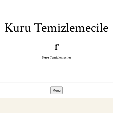
Skip
to
content
Kuru Temizlemecile
r
Kuru Temizlemeciler
Menu