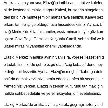
Antika avının yanı sıra, Elazığ'ın tarihi camilerini ve kaleleri
ni de keşfedebilirsiniz. Harput Kalesi, bu şehrin simgelerin
den biridir ve muhteşem bir manzaraya sahiptir. Kaleyi gez
erken, tarihle iç içe olduğunuzu hissedeceksiniz. Ayrıca, El
azığ Merkez'deki tarihi camiler, eşsiz mimarileriyle göz kam
aştırır. Gazi Paşa Camii ve Kurşunlu Camii, şehrin dini ve k
ültürel mirasını yansıtan önemli yapıtlardandır.
Elazığ Merkez'in antika avının yanı sıra, yöresel lezzetleri d
e tadabilirsiniz. Bu şehre özgü olan “çağ kebabı” denemey
e değer bir lezzettir. Ayrıca, Elazığ'ın meşhur “kaburga dolm
ası” da damak zevkinizi tatmin edecek enfes bir seçenektir.
Yemeğinizi yerken, Elazığ'ın zengin kültürünü tanımak için
halkla sohbet edebilir ve yerel hikayeleri dinleyebilirsiniz.
Elazığ Merkez'de antika avına çıkarak, geçmişin izleriyle d