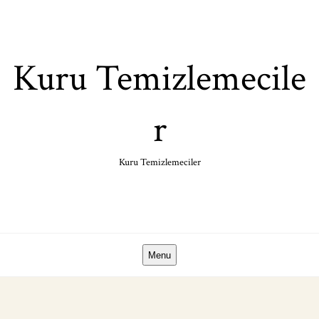
Skip
to
content
Kuru Temizlemecile
r
Kuru Temizlemeciler
Menu