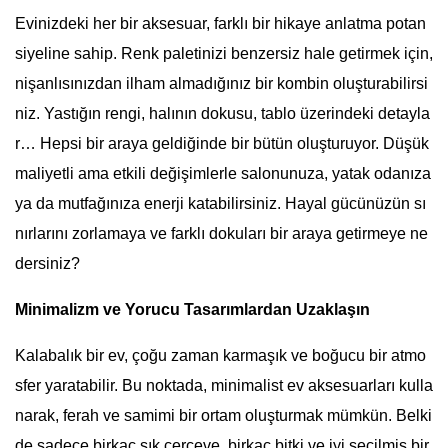
Evinizdeki her bir aksesuar, farklı bir hikaye anlatma potan
siyeline sahip. Renk paletinizi benzersiz hale getirmek için,
nişanlısınızdan ilham almadığınız bir kombin oluşturabilirsi
niz. Yastığın rengi, halının dokusu, tablo üzerindeki detayla
r… Hepsi bir araya geldiğinde bir bütün oluşturuyor. Düşük
maliyetli ama etkili değişimlerle salonunuza, yatak odanıza
ya da mutfağınıza enerji katabilirsiniz. Hayal gücünüzün sı
nırlarını zorlamaya ve farklı dokuları bir araya getirmeye ne
dersiniz?
Minimalizm ve Yorucu Tasarımlardan Uzaklaşın
Kalabalık bir ev, çoğu zaman karmaşık ve boğucu bir atmo
sfer yaratabilir. Bu noktada, minimalist ev aksesuarları kulla
narak, ferah ve samimi bir ortam oluşturmak mümkün. Belki
de sadece birkaç şık çerçeve, birkaç bitki ve iyi seçilmiş bir