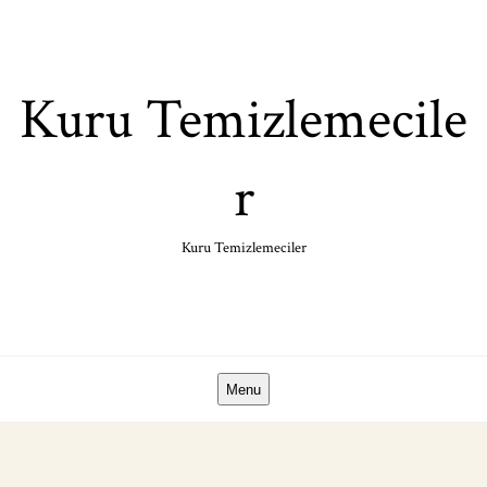
Skip
to
content
Kuru Temizlemecile
r
Kuru Temizlemeciler
Menu