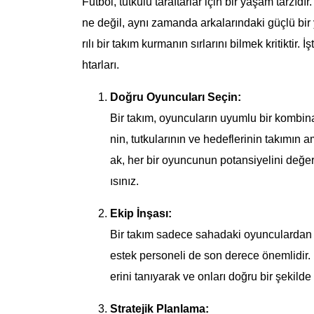
Futbol, tutkulu taraftarlar için bir yaşam tarzı
ne değil, aynı zamanda arkalarındaki güçlü bir 
rılı bir takım kurmanın sırlarını bilmek kritikti
htarları.
Doğru Oyuncuları Seçin:
Bir takım, oyuncuların uyumlu bir kombina
nin, tutkularının ve hedeflerinin takımın 
ak, her bir oyuncunun potansiyelini değe
ısınız.
Ekip İnşası:
Bir takım sadece sahadaki oyunculardan ib
estek personeli de son derece önemlidir. B
erini tanıyarak ve onları doğru bir şekilde
Stratejik Planlama: