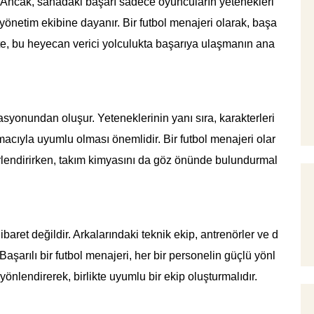
dır. Ancak, sahadaki başarı sadece oyuncuların yetenekleri
yönetim ekibine dayanır. Bir futbol menajeri olarak, başa
r. İşte, bu heyecan verici yolculukta başarıya ulaşmanın ana
syonundan oluşur. Yeteneklerinin yanı sıra, karakterleri
amacıyla uyumlu olması önemlidir. Bir futbol menajeri olar
rlendirirken, takım kimyasını da göz önünde bulundurmal
aret değildir. Arkalarındaki teknik ekip, antrenörler ve d
aşarılı bir futbol menajeri, her bir personelin güçlü yönl
 yönlendirerek, birlikte uyumlu bir ekip oluşturmalıdır.