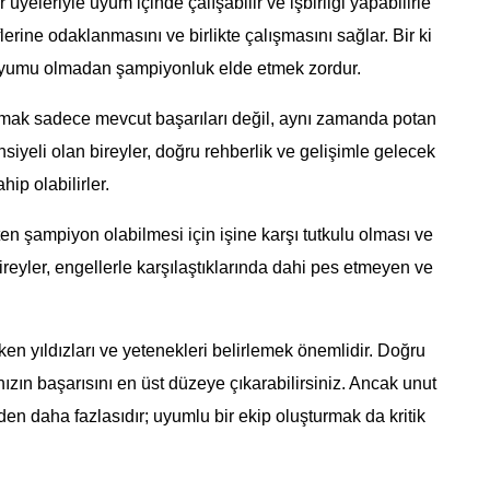
er üyeleriyle uyum içinde çalışabilir ve işbirliği yapabilirle
lerine odaklanmasını ve birlikte çalışmasını sağlar. Bir ki
p uyumu olmadan şampiyonluk elde etmek zordur.
lamak sadece mevcut başarıları değil, aynı zamanda potan
nsiyeli olan bireyler, doğru rehberlik ve gelişimle gelecek
hip olabilirler.
kten şampiyon olabilmesi için işine karşı tutkulu olması ve
ireyler, engellerle karşılaştıklarında dahi pes etmeyen ve
n yıldızları ve yetenekleri belirlemek önemlidir. Doğru
ınızın başarısını en üst düzeye çıkarabilirsiniz. Ancak unut
den daha fazlasıdır; uyumlu bir ekip oluşturmak da kritik