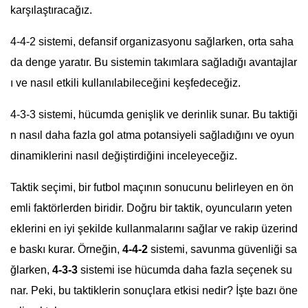
karşılaştıracağız.
4-4-2 sistemi, defansif organizasyonu sağlarken, orta saha
da denge yaratır. Bu sistemin takımlara sağladığı avantajlar
ı ve nasıl etkili kullanılabileceğini keşfedeceğiz.
4-3-3 sistemi, hücumda genişlik ve derinlik sunar. Bu taktiği
n nasıl daha fazla gol atma potansiyeli sağladığını ve oyun
dinamiklerini nasıl değiştirdiğini inceleyeceğiz.
Taktik seçimi, bir futbol maçının sonucunu belirleyen en ön
emli faktörlerden biridir. Doğru bir taktik, oyuncuların yeten
eklerini en iyi şekilde kullanmalarını sağlar ve rakip üzerind
e baskı kurar. Örneğin,
4-4-2
sistemi, savunma güvenliği sa
ğlarken,
4-3-3
sistemi ise hücumda daha fazla seçenek su
nar. Peki, bu taktiklerin sonuçlara etkisi nedir? İşte bazı öne