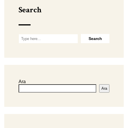
Search
Ara
Ara