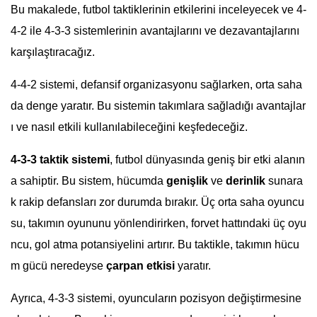
Bu makalede, futbol taktiklerinin etkilerini inceleyecek ve 4-
4-2 ile 4-3-3 sistemlerinin avantajlarını ve dezavantajlarını
karşılaştıracağız.
4-4-2 sistemi, defansif organizasyonu sağlarken, orta saha
da denge yaratır. Bu sistemin takımlara sağladığı avantajlar
ı ve nasıl etkili kullanılabileceğini keşfedeceğiz.
4-3-3 taktik sistemi
, futbol dünyasında geniş bir etki alanın
a sahiptir. Bu sistem, hücumda
genişlik
ve
derinlik
sunara
k rakip defansları zor durumda bırakır. Üç orta saha oyuncu
su, takımın oyununu yönlendirirken, forvet hattındaki üç oyu
ncu, gol atma potansiyelini artırır. Bu taktikle, takımın hücu
m gücü neredeyse
çarpan etkisi
yaratır.
Ayrıca, 4-3-3 sistemi, oyuncuların pozisyon değiştirmesine