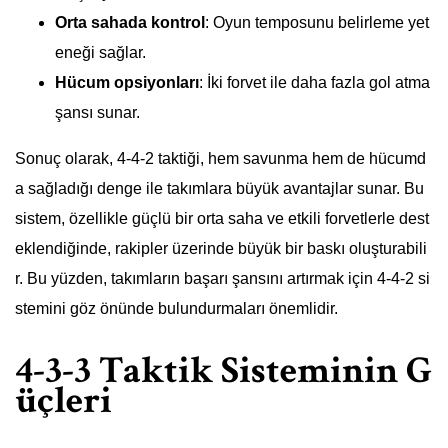
Orta sahada kontrol
: Oyun temposunu belirleme yet
eneği sağlar.
Hücum opsiyonları
: İki forvet ile daha fazla gol atma
şansı sunar.
Sonuç olarak, 4-4-2 taktiği, hem savunma hem de hücumd
a sağladığı denge ile takımlara büyük avantajlar sunar. Bu
sistem, özellikle güçlü bir orta saha ve etkili forvetlerle dest
eklendiğinde, rakipler üzerinde büyük bir baskı oluşturabili
r. Bu yüzden, takımların başarı şansını artırmak için 4-4-2 si
stemini göz önünde bulundurmaları önemlidir.
4-3-3 Taktik Sisteminin G
üçleri