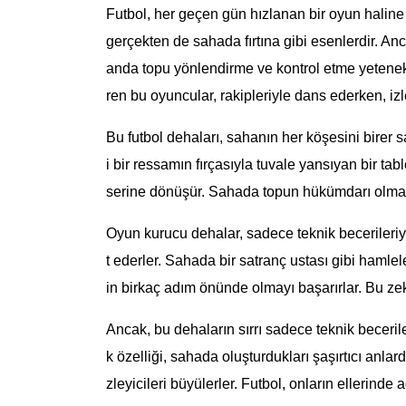
Futbol, her geçen gün hızlanan bir oyun haline
gerçekten de sahada fırtına gibi esenlerdir. Anc
anda topu yönlendirme ve kontrol etme yetenek
ren bu oyuncular, rakipleriyle dans ederken, izle
Bu futbol dehaları, sahanın her köşesini birer sa
i bir ressamın fırçasıyla tuvale yansıyan bir tab
serine dönüşür. Sahada topun hükümdarı olmak,
Oyun kurucu dehalar, sadece teknik becerileriyl
t ederler. Sahada bir satranç ustası gibi hamle
in birkaç adım önünde olmayı başarırlar. Bu ze
Ancak, bu dehaların sırrı sadece teknik beceriler
k özelliği, sahada oluşturdukları şaşırtıcı anlar
zleyicileri büyülerler. Futbol, onların ellerinde