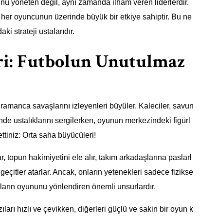
unu yöneten değil, aynı zamanda ilham veren liderlerdir.
ki her oyuncunun üzerinde büyük bir etkiye sahiptir. Bu ne
ki strateji ustalarıdır.
ri: Futbolun Unutulmaz
ramanca savaşlarını izleyenleri büyüler. Kaleciler, savun
nde ustalıklarını sergilerken, oyunun merkezindeki figürl
ttiniz: Orta saha büyücüleri!
r, topun hakimiyetini ele alır, takım arkadaşlarına paslarl
çitler atarlar. Ancak, onların yetenekleri sadece fizikse
 onların oyununu yönlendiren önemli unsurlardır.
ıları hızlı ve çevikken, diğerleri güçlü ve sakin bir oyun k