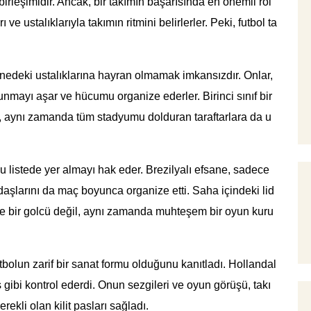
irleşimidir. Ancak, bir takımın başarısında en önemli rol
e ustalıklarıyla takımın ritmini belirlerler. Peki, futbol ta
hnedeki ustalıklarına hayran olmamak imkansızdır. Onlar,
unmayı aşar ve hücumu organize ederler. Birinci sınıf bir
, aynı zamanda tüm stadyumu dolduran taraftarlara da u
bu listede yer almayı hak eder. Brezilyalı efsane, sadece
şlarını da maç boyunca organize etti. Saha içindeki lid
ce bir golcü değil, aynı zamanda muhteşem bir oyun kuru
tbolun zarif bir sanat formu olduğunu kanıtladı. Hollandal
s gibi kontrol ederdi. Onun sezgileri ve oyun görüşü, takı
ekli olan kilit pasları sağladı.