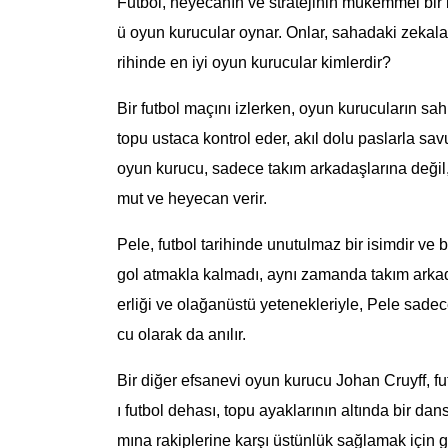
Futbol, heyecanın ve stratejinin mükemmel bir b
ü oyun kurucular oynar. Onlar, sahadaki zekaları v
rihinde en iyi oyun kurucular kimlerdir?
Bir futbol maçını izlerken, oyun kurucuların sa
topu ustaca kontrol eder, akıl dolu paslarla sav
oyun kurucu, sadece takım arkadaşlarına değil
mut ve heyecan verir.
Pele, futbol tarihinde unutulmaz bir isimdir ve 
gol atmakla kalmadı, aynı zamanda takım arkada
erliği ve olağanüstü yetenekleriyle, Pele sade
cu olarak da anılır.
Bir diğer efsanevi oyun kurucu Johan Cruyff, fu
ı futbol dehası, topu ayaklarının altında bir dan
mına rakiplerine karşı üstünlük sağlamak için ger