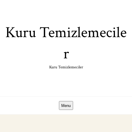
Skip
to
content
Kuru Temizlemecile
r
Kuru Temizlemeciler
Menu