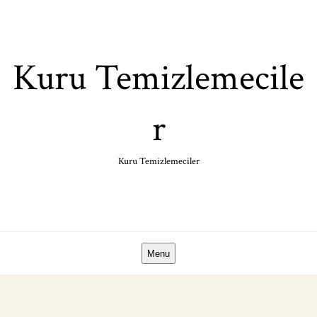
Skip
to
content
Kuru Temizlemecile
r
Kuru Temizlemeciler
Menu