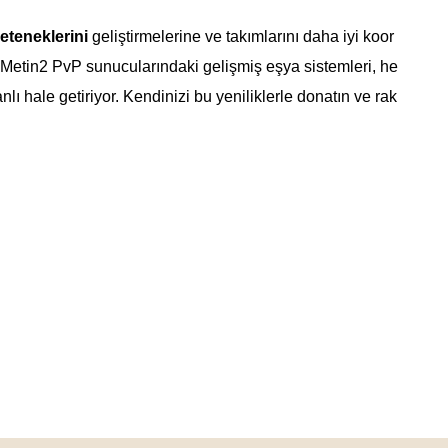
eteneklerini
geliştirmelerine ve takımlarını daha iyi koor
 Metin2 PvP sunucularındaki gelişmiş eşya sistemleri, he
 hale getiriyor. Kendinizi bu yeniliklerle donatın ve rak