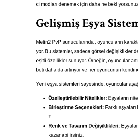
ci modları denemek için daha ne bekliyorsunu
Gelişmiş Eşya Siste
Metin2 PvP sunucularında , oyuncuların karakte
yor. Bu sistemler, sadece görsel değişiklikler 
eşitli özellikler sunuyor. Örneğin, oyuncular artı
beti daha da artırıyor ve her oyuncunun kendine 
Yeni eşya sistemleri sayesinde, oyuncular aşağı
Özelleştirilebilir Nitelikler:
Eşyaların nitel
Birleştirme Seçenekleri:
Farklı eşyaları 
z.
Renk ve Tasarım Değişiklikleri:
Eşyaları
kazanabilirsiniz.