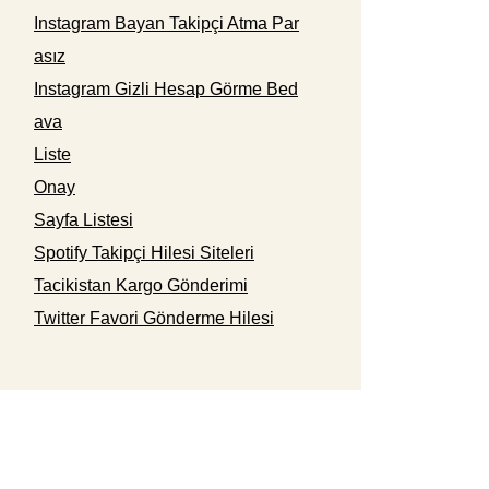
Instagram Bayan Takipçi Atma Par
asız
Instagram Gizli Hesap Görme Bed
ava
Liste
Onay
Sayfa Listesi
Spotify Takipçi Hilesi Siteleri
Tacikistan Kargo Gönderimi
Twitter Favori Gönderme Hilesi