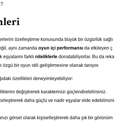
z?
mleri
rlerini özelleştirme konusunda büyük bir özgürlük sağlı
değil, aynı zamanda
oyun içi performansı
da etkileyen ç
k eşyalarını farklı
niteliklerle
donatabiliyorlar. Bu da reka
özgü bir oyun stili geliştirmesine olanak tanıyor.
daki özellikleri deneyimleyebiliyor:
iklerini değiştirerek karakterinizi güçlendirebilirsiniz.
birleştirerek daha güçlü ve nadir eşyalar elde edebilirsini
nızı görsel olarak kişiselleştirerek daha şık bir görünüm