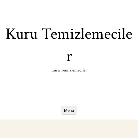
Skip
to
content
Kuru Temizlemecile
r
Kuru Temizlemeciler
Menu