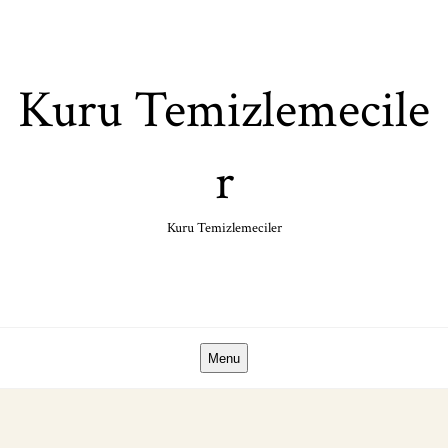
Skip
to
content
Kuru Temizlemecile
r
Kuru Temizlemeciler
Menu