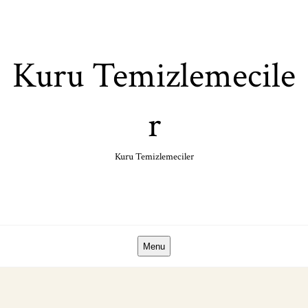
Skip
to
content
Kuru Temizlemecile
r
Kuru Temizlemeciler
Menu