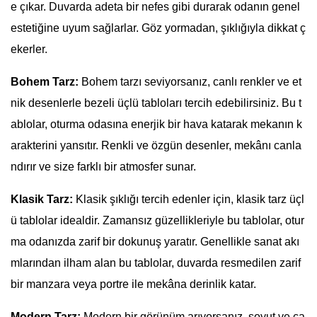
e çıkar. Duvarda adeta bir nefes gibi durarak odanın genel
estetiğine uyum sağlarlar. Göz yormadan, şıklığıyla dikkat ç
ekerler.
Bohem Tarz:
Bohem tarzı seviyorsanız, canlı renkler ve et
nik desenlerle bezeli üçlü tabloları tercih edebilirsiniz. Bu t
ablolar, oturma odasına enerjik bir hava katarak mekanın k
arakterini yansıtır. Renkli ve özgün desenler, mekânı canla
ndırır ve size farklı bir atmosfer sunar.
Klasik Tarz:
Klasik şıklığı tercih edenler için, klasik tarz üçl
ü tablolar idealdir. Zamansız güzellikleriyle bu tablolar, otur
ma odanızda zarif bir dokunuş yaratır. Genellikle sanat akı
mlarından ilham alan bu tablolar, duvarda resmedilen zarif
bir manzara veya portre ile mekâna derinlik katar.
Modern Tarz:
Modern bir görünüm arıyorsanız, soyut ve ça