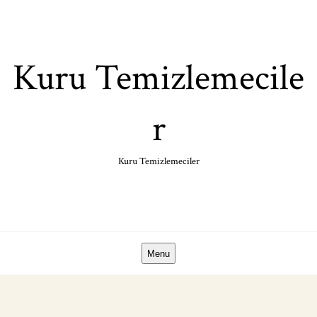
Skip
to
content
Kuru Temizlemecile
r
Kuru Temizlemeciler
Menu