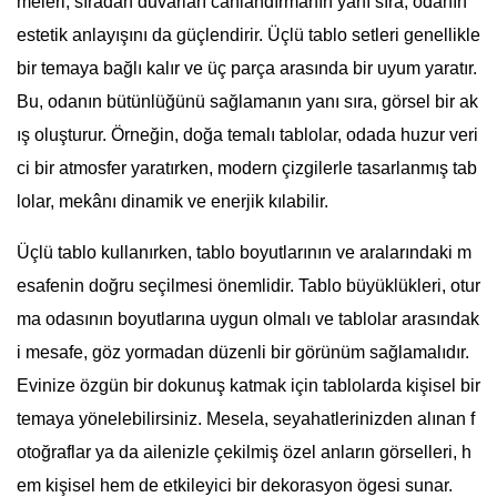
meleri, sıradan duvarları canlandırmanın yanı sıra, odanın
estetik anlayışını da güçlendirir. Üçlü tablo setleri genellikle
bir temaya bağlı kalır ve üç parça arasında bir uyum yaratır.
Bu, odanın bütünlüğünü sağlamanın yanı sıra, görsel bir ak
ış oluşturur. Örneğin, doğa temalı tablolar, odada huzur veri
ci bir atmosfer yaratırken, modern çizgilerle tasarlanmış tab
lolar, mekânı dinamik ve enerjik kılabilir.
Üçlü tablo kullanırken, tablo boyutlarının ve aralarındaki m
esafenin doğru seçilmesi önemlidir. Tablo büyüklükleri, otur
ma odasının boyutlarına uygun olmalı ve tablolar arasındak
i mesafe, göz yormadan düzenli bir görünüm sağlamalıdır.
Evinize özgün bir dokunuş katmak için tablolarda kişisel bir
temaya yönelebilirsiniz. Mesela, seyahatlerinizden alınan f
otoğraflar ya da ailenizle çekilmiş özel anların görselleri, h
em kişisel hem de etkileyici bir dekorasyon ögesi sunar.