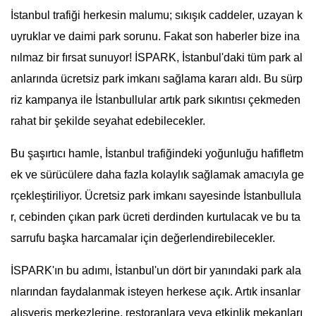
İstanbul trafiği herkesin malumu; sıkışık caddeler, uzayan k
uyruklar ve daimi park sorunu. Fakat son haberler bize ina
nılmaz bir fırsat sunuyor! İSPARK, İstanbul'daki tüm park al
anlarında ücretsiz park imkanı sağlama kararı aldı. Bu sürp
riz kampanya ile İstanbullular artık park sıkıntısı çekmeden
rahat bir şekilde seyahat edebilecekler.
Bu şaşırtıcı hamle, İstanbul trafiğindeki yoğunluğu hafifletm
ek ve sürücülere daha fazla kolaylık sağlamak amacıyla ge
rçekleştiriliyor. Ücretsiz park imkanı sayesinde İstanbullula
r, cebinden çıkan park ücreti derdinden kurtulacak ve bu ta
sarrufu başka harcamalar için değerlendirebilecekler.
İSPARK'ın bu adımı, İstanbul'un dört bir yanındaki park ala
nlarından faydalanmak isteyen herkese açık. Artık insanlar
alışveriş merkezlerine, restoranlara veya etkinlik mekanları