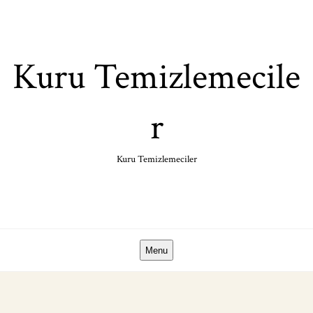
Skip
to
content
Kuru Temizlemecile
r
Kuru Temizlemeciler
Menu