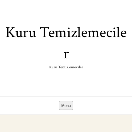
Skip
to
content
Kuru Temizlemecile
r
Kuru Temizlemeciler
Menu