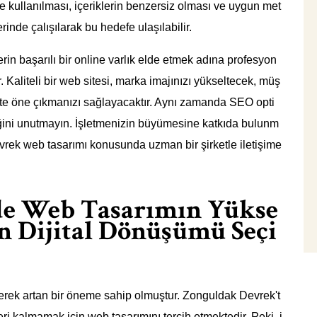
e kullanılması, içeriklerin benzersiz olması ve uygun met
rinde çalışılarak bu hedefe ulaşılabilir.
rin başarılı bir online varlık elde etmek adına profesyon
. Kaliteli bir web sitesi, marka imajınızı yükseltecek, müş
bette öne çıkmanızı sağlayacaktır. Aynı zamanda SEO opti
ini unutmayın. İşletmenizin büyümesine katkıda bulunm
rek web tasarımı konusunda uzman bir şirketle iletişime
de Web Tasarımın Yükse
en Dijital Dönüşümü Seçi
rek artan bir öneme sahip olmuştur. Zonguldak Devrek't
ri kalmamak için web tasarımını tercih etmektedir. Peki, i