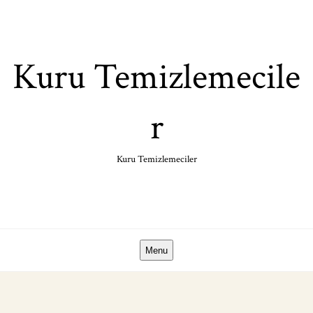
Skip
to
content
Kuru Temizlemecile
r
Kuru Temizlemeciler
Menu