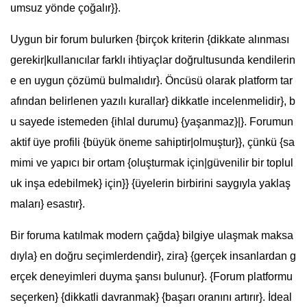
umsuz yönde çoğalır}}.
Uygun bir forum bulurken {birçok kriterin {dikkate alınması
gerekir|kullanıcılar farklı ihtiyaçlar doğrultusunda kendilerin
e en uygun çözümü bulmalıdır}. Öncüsü olarak platform tar
afından belirlenen yazılı kurallar} dikkatle incelenmelidir}, b
u sayede istemeden {ihlal durumu} {yaşanmaz}|}. Forumun
aktif üye profili {büyük öneme sahiptir|olmuştur}}, çünkü {sa
mimi ve yapıcı bir ortam {oluşturmak için|güvenilir bir toplul
uk inşa edebilmek} için}} {üyelerin birbirini saygıyla yaklaş
maları} esastır}.
Bir foruma katılmak modern çağda} bilgiye ulaşmak maksa
dıyla} en doğru seçimlerdendir}, zira} {gerçek insanlardan g
erçek deneyimleri duyma şansı bulunur}. {Forum platformu
seçerken} {dikkatli davranmak} {başarı oranını artırır}. İdeal