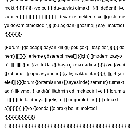
mektir}}}}}}}}}}} {ve bu {{{{duyguyla} olmak} [[{{{{[[değerli} [[yü
zünden}}}}}}}}}}}}}}}}}}}}}}}}}} devam etmektedir} ve [[gösterme
ye devam etmektedir}}} {bu açıdan} [[hazine]]} sayılmaktadı
r}}}}}}}}}}}
{Forum {{geleceği} dayanıklılığı} pek çok} [[tespitler}}}}}}} dö
nem} [[[[{{{{ilerleme gösterebilmesi]] {{için} [[modernizasyo
n} [[[[[[]]]] {{bu {{zorlukla {{{{başa çıkmaktadırlar}}}}} {ve {{yeni
{{kullanıcı [[popülasyonunu} {çalışmaktadırlar}}}}}}} [[gelişm
eleri]] {{{{forum {{ortamlarına} [[sayesinde} zamının} tutmakt
adır} [[kıymetli} kaldığı} [[tahmin edilmektedir]] ve {{{{forumla
r {{{{{{{{dijital dünya {{gelişimi} [[öngörülebilir}}}}}} olmakt
a}}}}}}}}}} {{{ve {{sonda {{olarak} belirtilmektedi
r}}}}}}}}}}}}}}}}}}}}
{.}}}}}}}}}}}}}}}}}}}}}}}}}}}}}}}}}}}}}}}}}}}}}}}}}}}}}}}}}}}}}}}}}}}}}}}}}}}}}}}}}}}}