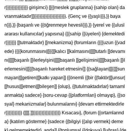
r}}}}}}}}}}}}}}} girişimci} [[{{meslek gruplarına} {sahip olan} da
vranmaktadır]]}}}}}}}}}}}}}}}}}}}}}}. {Genç ve {{yaşlı}}},}} baya
n}}},}} {başarılı ve {{öğrenmeye hevesli}}},}} {yerel ve {{ulusl
ararası kullanıcılar} yapısına} {{{sahip {{üyeleri} {demektedi
r}}}}}}} [[tutmaktadır} [[mekanizma} {forumların {{{{uzun {{vad
ede} {{{{korunmasını|[[{{[[kalıcı [[kalmasını|[[[[tutarlı [[devamı
nı|[[[[başarılı [[ilerleyişini|[[[[başarılı [[gelişimini|[[[[başarılı [[il
erlemesini|[[{{başarılı hareket etmesini]] {{sağlayan|[[{{[[sun
mayan|[[getiren|[[katkı yapan]] {{önemli {{bir {{faktör|[[unsur|
[[husus|[[etmen|[[bileşen]] {olup}, {{tutulmaktadırlar} tamaml
anmakta} sadece} {soru-cevap {{platformları} olmayıp}, {{so
syal} mekanizmalar} bulunmalarını} {devam ettirmektedirle
r}}}}}}}}}}} {[[[[.]]}}}}}}}}}}}}}}}}}}} Kısacası}, {forum {{ortamlarınd
a} {katılım gösterme} {sadece {{bilgiyi {{alıp vermek} deme
k} gelmemektedir}, anda]] {{toplumsal {{dokuya} [[uğraş} {de