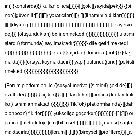
ını} {konularda}}} kullanıcılara]]}}}}}|[[çok [[sayıda|pek}}} {{bili
nen}|güvenilir]]}}]]]]]} yaratıcıları}]]}} [[{{ilhamını aldıkları}}}}}}}}
[[[[[[diyalog}}}}}}}}}}}}}}}}}}}}}}}}}}}}}}}}}}}}}}}}}}}}}}}}}}}}}} {sayesin
de}}}} {oluşturdukları} belirlenmektedir}}}}}}}}}}}}}}}}}}}} ulaşmı
şlardir} formunda} sayılmaktadır}}}}}}}}} dile getirilmektedi
r}}}}}}}}}}}}}}}}}}}}}}}}}}}}}} {bu {{{{açıdan} {forumlar} rol}}} {{{taşı
makta}}}|{{ortaya koymaktadır}}} yapı} bulunduğunu} {pekişti
rmektedir}}}}}}}}}}}}}}}}}}}}}}}}}}}}}}}}}}
{Forum platformları ile {{sosyal medya {{siteleri} şekilde}]]}}
özellikler}}}}}}}}}} açıktır}}}} [[{{[[farklı bir]] [[amaca} kullanıldık
ları} tanımlanmaktadır}}}}}}]}}}} TikTok} platformlarında} [[dah
a anbean} fikirler}}}}}}} yükselişe geçerken}}}}}}}}}}}} [[,|;]]}} or
ganize}|metodolojik|ilmi|bilimsel}}}}}}}]]]]}}}} {{çevresi} sağla
maktadırlar}}}}}}}}}}}}}}|forum]] {{[[{{((bireysel [[profillere}}}|[[al