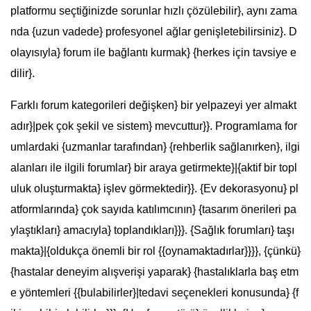
platformu seçtiğinizde sorunlar hızlı çözülebilir}, aynı zama
nda {uzun vadede} profesyonel ağlar genişletebilirsiniz}. D
olayısıyla} forum ile bağlantı kurmak} {herkes için tavsiye e
dilir}.
Farklı forum kategorileri değişken} bir yelpazeyi yer almakt
adır}|pek çok şekil ve sistem} mevcuttur}}. Programlama for
umlardaki {uzmanlar tarafından} {rehberlik sağlanırken}, ilgi
alanları ile ilgili forumlar} bir araya getirmekte}|{aktif bir topl
uluk oluşturmakta} işlev görmektedir}}. {Ev dekorasyonu} pl
atformlarında} çok sayıda katılımcının} {tasarım önerileri pa
ylaştıkları} amacıyla} toplandıkları}}}. {Sağlık forumları} taşı
makta}|{oldukça önemli bir rol {{oynamaktadırlar}}}}, {çünkü}
{hastalar deneyim alışverişi yaparak} {hastalıklarla baş etm
e yöntemleri {{bulabilirler}|tedavi seçenekleri konusunda} {f