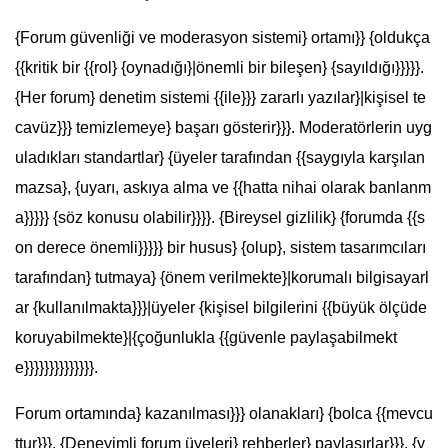
{Forum güvenliği ve moderasyon sistemi} ortamı}} {oldukça
{{kritik bir {{rol} {oynadığı}|önemli bir bileşen} {sayıldığı}}}}}.
{Her forum} denetim sistemi {{ile}}} zararlı yazılar}|kişisel te
cavüz}}} temizlemeye} başarı gösterir}}}. Moderatörlerin uyg
uladıkları standartlar} {üyeler tarafından {{saygıyla karşılan
mazsa}, {uyarı, askıya alma ve {{hatta nihai olarak banlanm
a}}}}} {söz konusu olabilir}}}}. {Bireysel gizlilik} {forumda {{s
on derece önemli}}}}} bir husus} {olup}, sistem tasarımcıları
tarafından} tutmaya} {önem verilmekte}|korumalı bilgisayarl
ar {kullanılmakta}}}|üyeler {kişisel bilgilerini {{büyük ölçüde
koruyabilmekte}|{çoğunlukla {{güvenle paylaşabilmekt
e}}}}}}}}}}}}}}.
Forum ortamında} kazanılması}}} olanakları} {bolca {{mevcu
ttur}}}. {Deneyimli forum üyeleri} rehberler} paylaşırlar}}}, {y