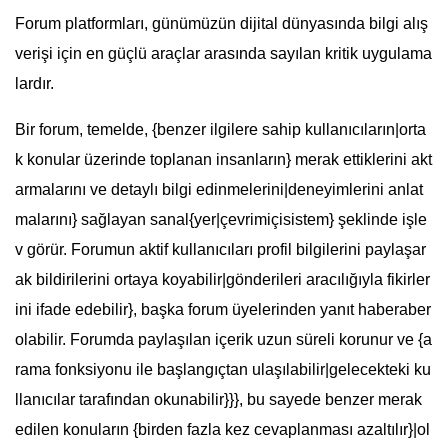
Forum platformları, günümüzün dijital dünyasında bilgi alış
verişi için en güçlü araçlar arasında sayılan kritik uygulama
lardır.
Bir forum, temelde, {benzer ilgilere sahip kullanıcıların|orta
k konular üzerinde toplanan insanların} merak ettiklerini akt
armalarını ve detaylı bilgi edinmelerini|deneyimlerini anlat
malarını} sağlayan sanal{yer|çevrimiçisistem} şeklinde işle
v görür. Forumun aktif kullanıcıları profil bilgilerini paylaşar
ak bildirilerini ortaya koyabilir|gönderileri aracılığıyla fikirler
ini ifade edebilir}, başka forum üyelerinden yanıt haberaber
olabilir. Forumda paylaşılan içerik uzun süreli korunur ve {a
rama fonksiyonu ile başlangıçtan ulaşılabilir|gelecekteki ku
llanıcılar tarafından okunabilir}}}, bu sayede benzer merak
edilen konuların {birden fazla kez cevaplanması azaltılır}|ol