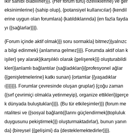
ikir sahibi olabilirler}}}. {Her forum türü} özelliklerine} ve ger
eksinimlerine} {sahip olup}, {potansiyel kullanıcılar} {kendil
erine uygun olan forumlara} {katıldıklarında} {en fazla fayda
yı {{sağlarlar}}}}.
{Forum içinde aktif olmak}}} soru sormakla} bitmez}|yalnızc
a bilgi edinmek} {anlamına gelmez}}}}. Forumda aktif olan k
işiler} şey alarak}|karşılıklı olarak {gelişerek}}} oluşturabildi
kleri}|anlamlı bağlantılar {sağladıkları}|{profesyonel ağlar
{{genişletmelerine} katkı sunan} {ortamlar {{yaşadıklar
ı}}}}}}}. Forumlar çevresinde oluşan gruplar} {çoğu zaman
{{sırf çevrimiçi olmakla yetinmeyip}, organize ettikleri}|gerçe
k dünyada buluştukları}}}}. {Bu tür etkileşimler}}} {forum me
ntalitesi ve {{sosyal bağlantı{{larını güçlendirmek}|topluluk
duygusunu pekiştirmek}}} oluşturmaktadırlar}, bunun yanın
da} {bireysel {{gelişimi} da {desteklemektedirler}}}}.