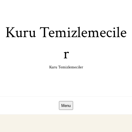
Skip
to
content
Kuru Temizlemecile
r
Kuru Temizlemeciler
Menu