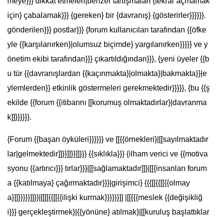
meye}}} dikkat etmeleri|benzer tartışmaları {tekrar açmamak
için} çabalamak}}} {gereken} bir {davranış} {gösterirler}}}}}}.
gönderilen}}} postlar}}} {forum kullanıcıları tarafından {{öfke
yle {{karşılanırken}|olumsuz biçimde} yargılanırken}}}}} ve y
önetim ekibi tarafından}}} çıkartıldığından}}}, {yeni üyeler {{b
u tür {{davranışlardan {{kaçınmakta}|olmakta}|bakmakta}}|e
ylemlerden}} etkinlik göstermeleri gerekmektedir}}}}}, {bu {{ş
ekilde {{forum {{itibarını [[korumuş olmaktadırlar}|davranma
k]]}}}}}}.
{Forum {{başarı öyküleri}}}}}} ve [[{{örnekleri}|[[sayılmaktadır
lar|gelmektedir]]}}]]}}]]}}} {{sıklıkla}}} {ilham verici ve {{motiva
syonu {{artırıcı}}} tırlar}}}|[[sağlamaktadır]]}|[[{insanları forum
a {{katılmaya} çağırmaktadır}}}|girişimci} {{{[[{{[[{{olmay
a}]]}}}}}]]}}|[[[[{{[[{{ilişki kurmak}}}}}}]] |[[{{{meslek {{değişikliğ
i}}} gerçekleştirmek}|{{yönüne} atılmak}|[[kuruluş başlattıklar