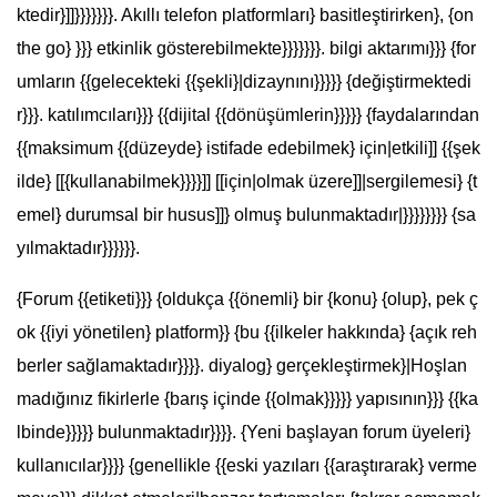
ktedir}]]}}}}}}}. Akıllı telefon platformları} basitleştirirken}, {on
the go} }}} etkinlik gösterebilmekte}}}}}}}. bilgi aktarımı}}} {for
umların {{gelecekteki {{şekli}|dizaynını}}}}} {değiştirmektedi
r}}}. katılımcıları}}} {{dijital {{dönüşümlerin}}}}} {faydalarından
{{maksimum {{düzeyde} istifade edebilmek} için|etkili]] {{şek
ilde} [[{kullanabilmek}}}}]] [[için|olmak üzere]]|sergilemesi} {t
emel} durumsal bir husus]]} olmuş bulunmaktadır|}}}}}}}} {sa
yılmaktadır}}}}}}.
{Forum {{etiketi}}} {oldukça {{önemli} bir {konu} {olup}, pek ç
ok {{iyi yönetilen} platform}} {bu {{ilkeler hakkında} {açık reh
berler sağlamaktadır}}}}. diyalog} gerçekleştirmek}|Hoşlan
madığınız fikirlerle {barış içinde {{olmak}}}}} yapısının}}} {{ka
lbinde}}}}} bulunmaktadır}}}}. {Yeni başlayan forum üyeleri}
kullanıcılar}}}} {genellikle {{eski yazıları {{araştırarak} verme