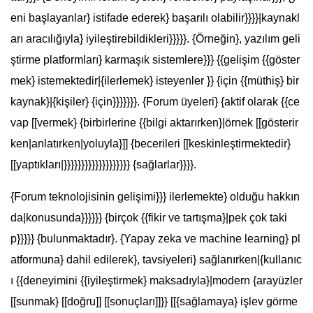
eni başlayanlar} istifade ederek} başarılı olabilir}}}}|kaynakl
arı aracılığıyla} iyileştirebildikleri}}}}}. {Örneğin}, yazılım geli
ştirme platformları} karmaşık sistemlere}}} {{gelişim {{göster
mek} istemektedir|{ilerlemek} isteyenler }} {için {{müthiş} bir
kaynak}|{kişiler} {için}}}}}}}. {Forum üyeleri} {aktif olarak {{ce
vap [[vermek} {birbirlerine {{bilgi aktarırken}|örnek [[gösterir
ken|anlatırken|yoluyla}]] {becerileri [[keskinleştirmektedir}
[[yaptıkları|}}}}}}}}}}}}}}}}}}} {sağlarlar}}}}.
{Forum teknolojisinin gelişimi}}} ilerlemekte} olduğu hakkın
da|konusunda}}}}}} {birçok {{fikir ve tartışma}|pek çok taki
p}}}}} {bulunmaktadır}. {Yapay zeka ve machine learning} pl
atformuna} dahil edilerek}, tavsiyeleri} sağlanırken|{kullanıc
ı {{deneyimini {{iyileştirmek} maksadıyla}|modern {arayüzler
[[sunmak} [[doğru]] [[sonuçları]]}} [[{sağlamaya} işlev görme