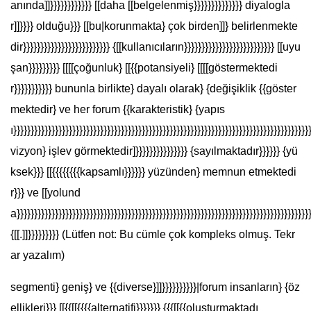
anında]]}}}}}}}}}}}} [[daha [[belgelenmiş}}}}}}}}}}}}}} diyalogla
r]]}}}} olduğu}}} [[bu|korunmakta} çok birden]]} belirlenmekte
dir}}}}}}}}}}}}}}}}}}}}}}}}} {[[kullanıcıların}}}}}}}}}}}}}}}}}}}}}}}}}} [[uyu
şan}}}}}}}}} [[[[çoğunluk} [[{{potansiyeli} [[[[göstermektedi
r}}}}}}}}}}} bununla birlikte} dayalı olarak} {değişiklik {{göster
mektedir} ve her forum {{karakteristik} {yapıs
ı}}}}}}}}}}}}}}}}}}}}}}}}}}}}}}}}}}}}}}}}}}}}}}}}}}}}}}}}}}}}}}}}}}}}}}}}}}}}}}}}}}}}}
vizyon} işlev görmektedir]}}}}}}}}}}}}}}} {sayılmaktadır}}}}}} {yü
ksek}}} [[{{{{{{{{kapsamlı}}}}}} yüzünden} memnun etmektedi
r}}} ve [[yolund
a}}}}}}}}}}}}}}}}}}}}}}}}}}}}}}}}}}}}}}}}}}}}}}}}}}}}}}}}}}}}}}}}}}}}}}}}}}}}}}}}}}}}
{[[.]]}}}}}}}}} (Lütfen not: Bu cümle çok kompleks olmuş. Tekr
ar yazalım)
segmenti} geniş} ve {{diverse}]]}}}}}}}}}}|forum insanların} {öz
ellikleri}}} [[{{[[{{{{alternatifi}}}}}}} {{{[[{{oluşturmaktadı